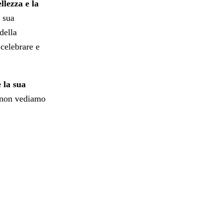
llezza e la
a sua
della
 celebrare e
 la sua
e non vediamo