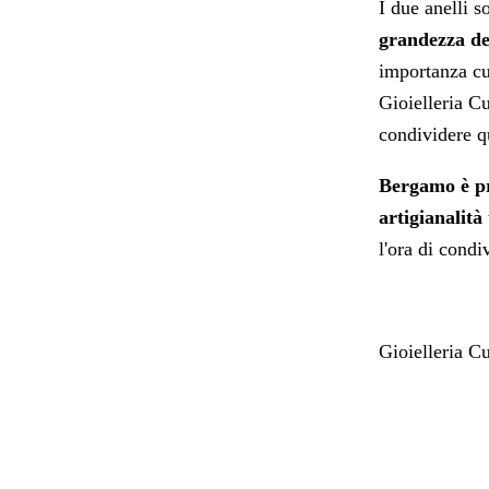
I due anelli s
grandezza de
importanza cul
Gioielleria C
condividere q
Bergamo è pr
artigianalità
l'ora di condi
Gioielleria C