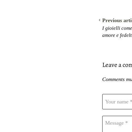
Previous arti
I gioielli com
amore e fedel
Leave a c
Comments mus
Your name 
Message *