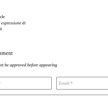
cle
e espressione di
tà
omment
t be approved before appearing
*
Email *