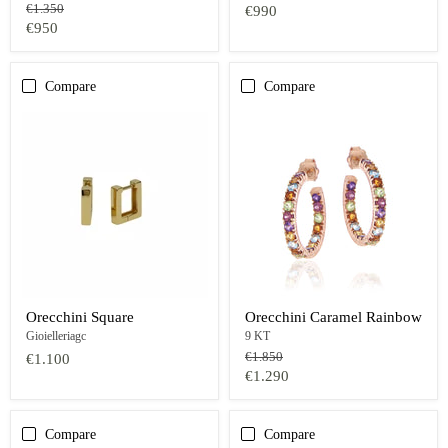
Prezzo
€1.350
€990
originale
Prezzo
€950
oggi
Compare
Compare
Orecchini Square
Orecchini Caramel Rainbow
Gioielleriagc
9 KT
Prezzo
€1.850
€1.100
originale
Prezzo
€1.290
oggi
Compare
Compare