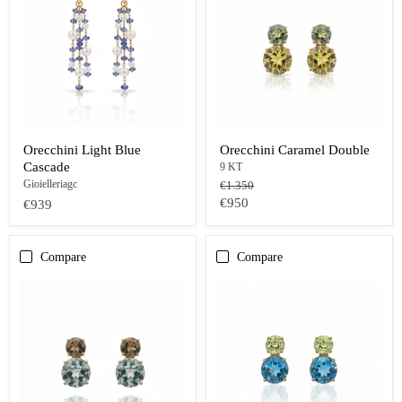
Orecchini Light Blue
Orecchini Caramel Double
Cascade
9 KT
Gioielleriagc
Prezzo
€1.350
originale
Prezzo
€950
€939
oggi
Compare
Compare