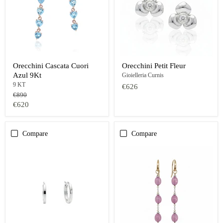
Orecchini Cascata Cuori
Orecchini Petit Fleur
Azul 9Kt
Gioielleria Curnis
9 KT
€626
Prezzo
€890
originale
Prezzo
€620
oggi
Compare
Compare