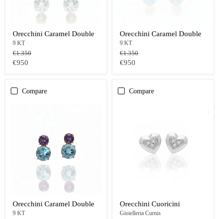
Orecchini Caramel Double
Orecchini Caramel Double
9 KT
9 KT
Prezzo
Prezzo
€1.350
€1.350
originale
originale
Prezzo
Prezzo
€950
€950
oggi
oggi
Compare
Compare
Orecchini Caramel Double
Orecchini Cuoricini
9 KT
Gioielleria Curnis