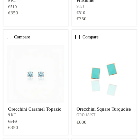
Prasiolite
9 KT
9 KT
Prezzo
€510
originale
Prezzo
Prezzo
€350
€510
originale
Prezzo
€350
oggi
oggi
Compare
Compare
Orecchini Caramel Topazio
Orecchini Square Turquoise
9 KT
ORO 18 KT
Prezzo
€510
€600
originale
Prezzo
€350
oggi