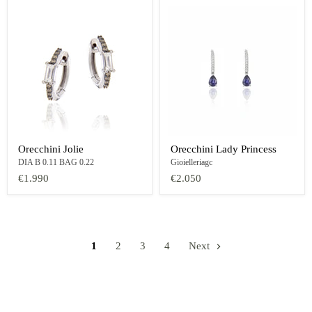
Orecchini Jolie
Orecchini Lady Princess
DIA B 0.11 BAG 0.22
Gioielleriagc
€1.990
€2.050
1
2
3
4
Next