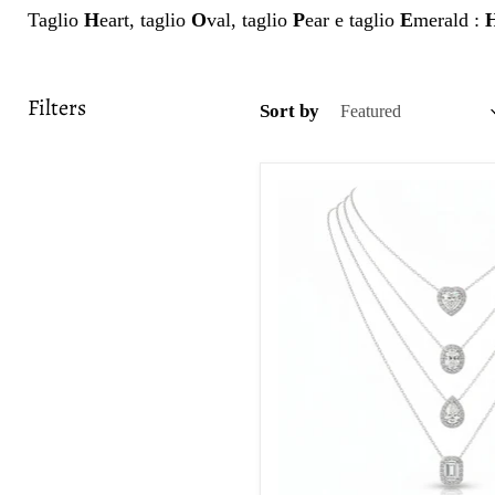
Taglio
H
eart, taglio
O
val, taglio
P
ear e taglio
E
merald :
H
Filters
Sort by