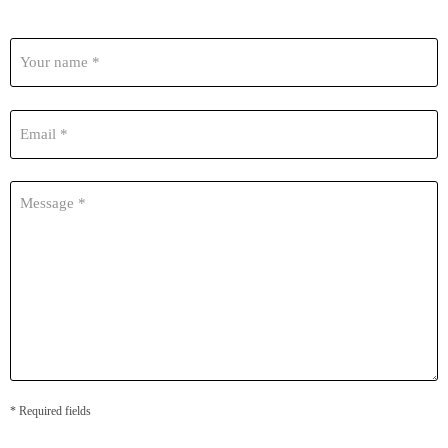
Your name *
Email *
Message *
* Required fields