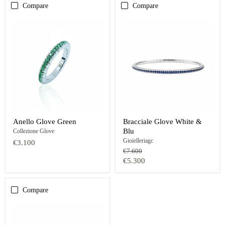
Compare
Compare
Anello Glove Green
Bracciale Glove White &
Blu
Collezione Glove
Gioielleriagc
€3.100
Prezzo
€7.600
originale
Prezzo
€5.300
oggi
Compare