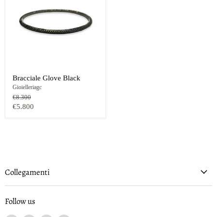
Bracciale Glove Black
Gioielleriagc
Prezzo
€8.300
originale
Prezzo
€5.800
oggi
Collegamenti
Follow us