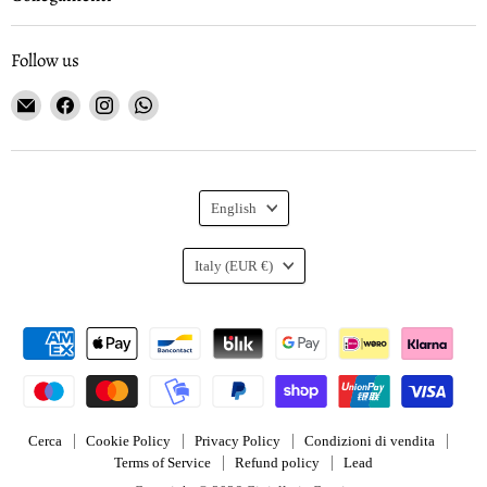
Follow us
Email
Find
Find
Find
Gioielleria
us
us
us
Curnis
on
on
on
Facebook
Instagram
WhatsApp
Language
English
Country
Italy
(EUR €)
Cerca
Cookie Policy
Privacy Policy
Condizioni di vendita
Terms of Service
Refund policy
Lead