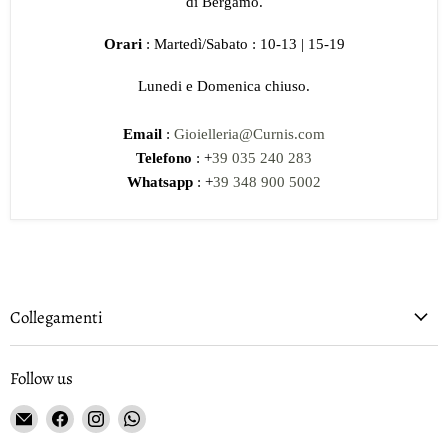
di Bergamo.
Orari
: Martedì/Sabato : 10-13 | 15-19
Lunedi e Domenica chiuso.
Email
:
Gioielleria@Curnis.com
Telefono
: +
39 035 240 283
Whatsapp
: +
39 348 900 5002
Collegamenti
Follow us
Email
Find
Find
Find
Gioielleria
us
us
us