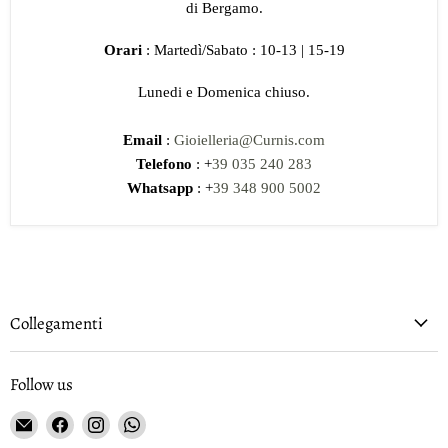
di Bergamo.
Orari
: Martedì/Sabato : 10-13 | 15-19
Lunedi e Domenica chiuso.
Email
:
Gioielleria@Curnis.com
Telefono
: +
39 035 240 283
Whatsapp
: +
39 348 900 5002
Collegamenti
Follow us
Email
Find
Find
Find
Gioielleria
us
us
us