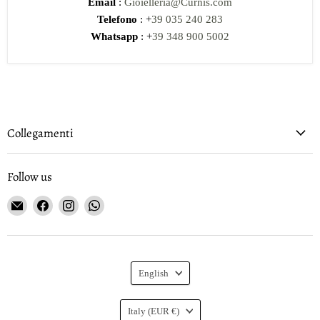
Email
:
Gioielleria@Curnis.com
Telefono
: +
39 035 240 283
Whatsapp
: +
39 348 900 5002
Collegamenti
Follow us
Email
Find
Find
Find
Gioielleria
us
us
us
Curnis
on
on
on
Facebook
Instagram
WhatsApp
Language
English
Country
Italy
(EUR €)