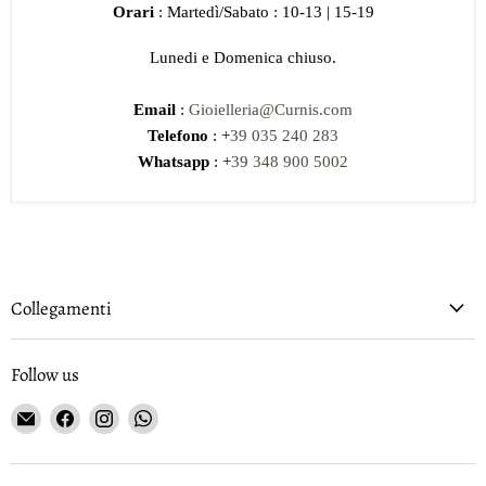
Orari
: Martedì/Sabato : 10-13 | 15-19
Lunedi e Domenica chiuso.
Email
:
Gioielleria@Curnis.com
Telefono
: +
39 035 240 283
Whatsapp
: +
39 348 900 5002
Collegamenti
Follow us
Email
Find
Find
Find
Gioielleria
us
us
us
Curnis
on
on
on