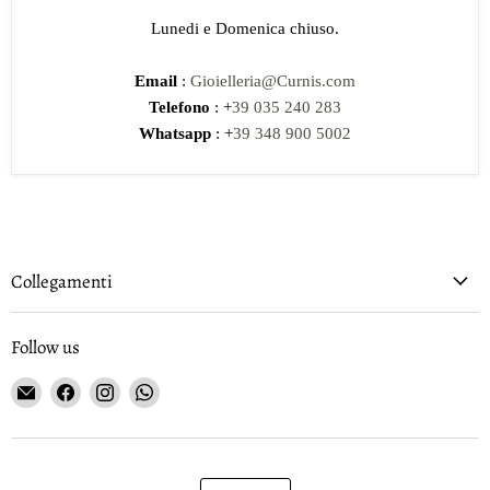
Lunedi e Domenica chiuso.
Email
:
Gioielleria@Curnis.com
Telefono
: +
39 035 240 283
Whatsapp
: +
39 348 900 5002
Collegamenti
Follow us
Email
Find
Find
Find
Gioielleria
us
us
us
Curnis
on
on
on
Facebook
Instagram
WhatsApp
Language