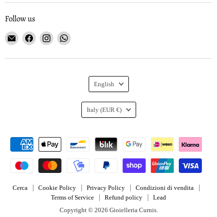
Follow us
Email
Find
Find
Find
Gioielleria
us
us
us
Curnis
on
on
on
Facebook
Instagram
WhatsApp
Language
English
Country
Italy
(EUR €)
Cerca
Cookie Policy
Privacy Policy
Condizioni di vendita
Terms of Service
Refund policy
Lead
Copyright © 2026 Gioielleria Curnis.