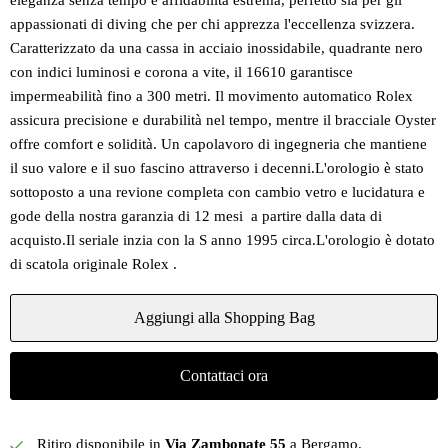
eleganza senza tempo e affidabilità estrema, perfetto sia per gli
appassionati di diving che per chi apprezza l'eccellenza svizzera.
Caratterizzato da una cassa in acciaio inossidabile, quadrante nero
con indici luminosi e corona a vite, il 16610 garantisce
impermeabilità fino a 300 metri. Il movimento automatico Rolex
assicura precisione e durabilità nel tempo, mentre il bracciale Oyster
offre comfort e solidità. Un capolavoro di ingegneria che mantiene
il suo valore e il suo fascino attraverso i decenni.L'orologio è stato
sottoposto a una revione completa con cambio vetro e lucidatura e
gode della nostra garanzia di 12 mesi a partire dalla data di
acquisto.Il seriale inzia con la S anno 1995 circa.L'orologio è dotato
di scatola originale Rolex .
Aggiungi alla Shopping Bag
Contattaci ora
Ritiro disponibile in
Via Zambonate 55
a Bergamo.