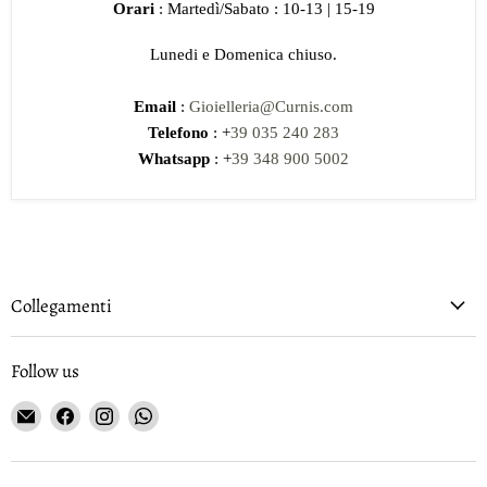
Orari
: Martedì/Sabato : 10-13 | 15-19
Lunedi e Domenica chiuso.
Email
:
Gioielleria@Curnis.com
Telefono
: +
39 035 240 283
Whatsapp
: +
39 348 900 5002
Collegamenti
Follow us
Email
Find
Find
Find
Gioielleria
us
us
us
Curnis
on
on
on
Facebook
Instagram
WhatsApp