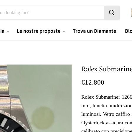
ria
Le nostre proposte
Trova un Diamante
Bl
Rolex Submarine
Prezzo oggi
€12.800
Rolex Submariner 126610
mm, lunetta unidirezion
luminosi. Vetro zaffiro 
Oysterlock assicura co
calibrato con precisione