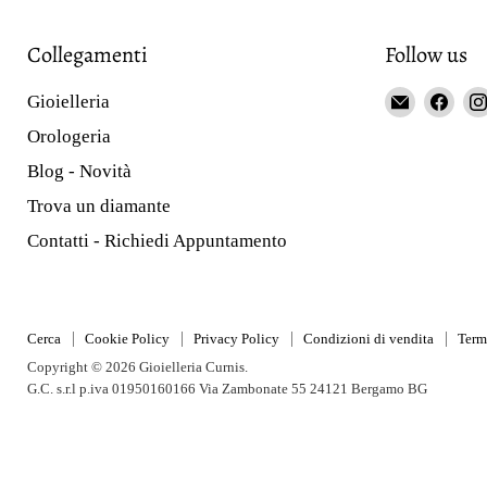
Collegamenti
Follow us
Email
Fin
Gioielleria
Gioieller
us
Orologeria
Curnis
on
Blog - Novità
Fac
Trova un diamante
Contatti - Richiedi Appuntamento
Cerca
Cookie Policy
Privacy Policy
Condizioni di vendita
Term
Copyright © 2026 Gioielleria Curnis.
G.C. s.r.l p.iva 01950160166 Via Zambonate 55 24121 Bergamo BG