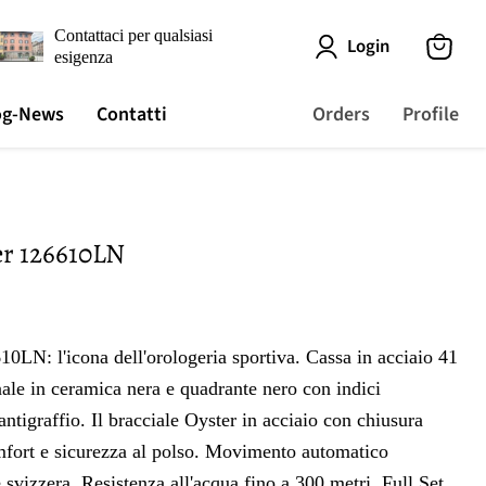
Contattaci per qualsiasi
Login
esigenza
View
cart
og-News
Contatti
Orders
Profile
r 126610LN
LN: l'icona dell'orologeria sportiva. Cassa in acciaio 41
ale in ceramica nera e quadrante nero con indici
antigraffio. Il bracciale Oyster in acciaio con chiusura
mfort e sicurezza al polso. Movimento automatico
 svizzera. Resistenza all'acqua fino a 300 metri. Full Set