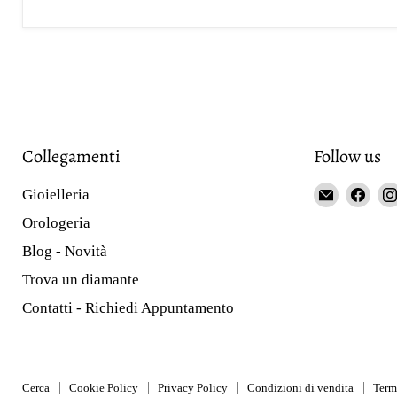
Collegamenti
Follow us
Email
Fin
Gioielleria
Gioieller
us
Orologeria
Curnis
on
Blog - Novità
Fac
Trova un diamante
Contatti - Richiedi Appuntamento
Cerca
Cookie Policy
Privacy Policy
Condizioni di vendita
Term