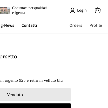
Contattaci per qualsiasi
Login
esigenza
View
cart
og-News
Contatti
Orders
Profile
orsetto
gi
 in argento 925 e retro in velluto blu
Venduto