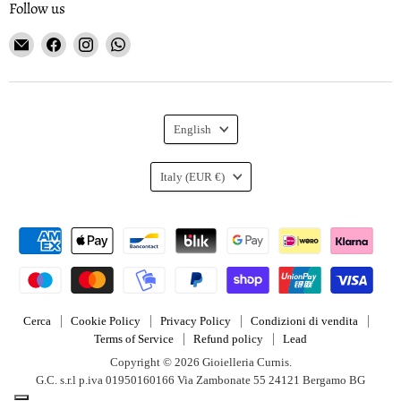
Follow us
Email
Find
Find
Find
Gioielleria
us
us
us
Curnis
on
on
on
Facebook
Instagram
WhatsApp
Language
English
Country
Italy
(EUR €)
Cerca
Cookie Policy
Privacy Policy
Condizioni di vendita
Terms of Service
Refund policy
Lead
Copyright © 2026 Gioielleria Curnis.
G.C. s.r.l p.iva 01950160166 Via Zambonate 55 24121 Bergamo BG