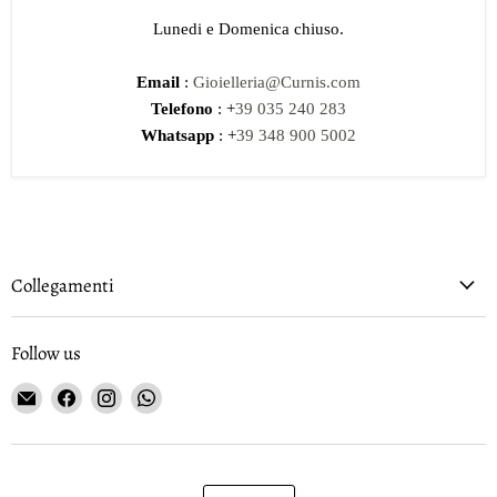
Lunedi e Domenica chiuso.
Email
:
Gioielleria@Curnis.com
Telefono
: +
39 035 240 283
Whatsapp
: +
39 348 900 5002
Collegamenti
Follow us
Email
Find
Find
Find
Gioielleria
us
us
us
Curnis
on
on
on
Facebook
Instagram
WhatsApp
Language