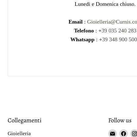
Lunedi e Domenica chiuso.
Email
:
Gioielleria@Curnis.c
Telefono
: +
39 035 240 283
Whatsapp
: +
39 348 900 50
Collegamenti
Follow us
Email
Fin
Gioielleria