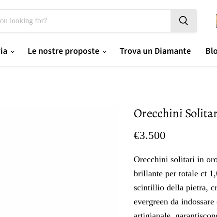
ria
Le nostre proposte
Trova un Diamante
Bl
Orecchini Solitari
Prezzo oggi
€3.500
Orecchini solitari in or
brillante per totale ct 1
scintillio della pietra, 
evergreen da indossare
artigianale, garantiscon