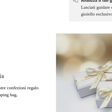
Realizza il tuo g
Lasciati guidare 
gioiello esclusi
is
tre confezioni regalo
pping bag.