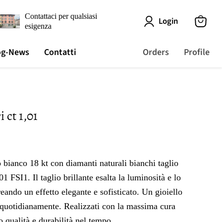
Contattaci per qualsiasi
Login
esigenza
View
cart
og-News
Contatti
Orders
Profile
 ct 1,01
o bianco 18 kt con diamanti naturali bianchi taglio
,01 FSI1. Il taglio brillante esalta la luminosità e lo
creando un effetto elegante e sofisticato. Un gioiello
 quotidianamente. Realizzati con la massima cura
o qualità e durabilità nel tempo.