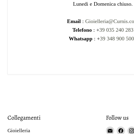
Lunedi e Domenica chiuso.
Email
:
Gioielleria@Curnis.c
Telefono
: +
39 035 240 283
Whatsapp
: +
39 348 900 50
Collegamenti
Follow us
Email
Fin
Gioielleria