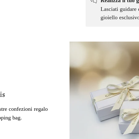
Realizza il tuo g
Lasciati guidare 
gioiello esclusi
is
tre confezioni regalo
pping bag.