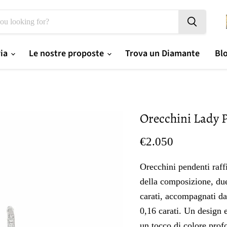
ria
Le nostre proposte
Trova un Diamante
Bl
Orecchini Lady 
Prezzo oggi
€2.050
Orecchini pendenti raffi
della composizione, due 
carati, accompagnati da 
0,16 carati. Un design e
un tocco di colore prof