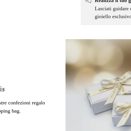
Realizza il tuo g
Lasciati guidare 
gioiello esclusi
is
tre confezioni regalo
pping bag.