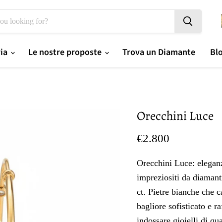
ria
Le nostre proposte
Trova un Diamante
Bl
Orecchini Luce
Prezzo oggi
€2.800
Orecchini Luce: eleganz
impreziositi da diamanti
ct. Pietre bianche che 
bagliore sofisticato e r
indossare gioielli di qu