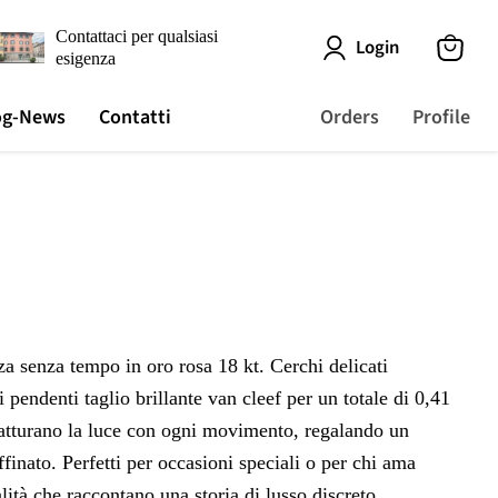
Contattaci per qualsiasi
Login
esigenza
View
cart
og-News
Contatti
Orders
Profile
a senza tempo in oro rosa 18 kt. Cerchi delicati
 pendenti taglio brillante van cleef per un totale di 0,41
catturano la luce con ogni movimento, regalando un
affinato. Perfetti per occasioni speciali o per chi ama
alità che raccontano una storia di lusso discreto.