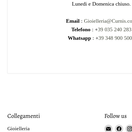
Lunedi e Domenica chiuso.
Email
:
Gioielleria@Curnis.c
Telefono
: +
39 035 240 283
Whatsapp
: +
39 348 900 50
Collegamenti
Follow us
Email
Fin
Gioielleria