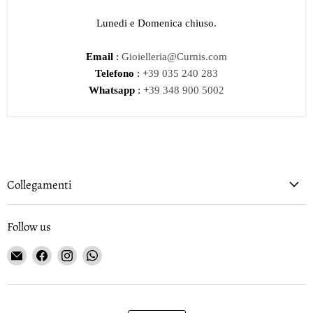
Lunedi e Domenica chiuso.
Email
:
Gioielleria@Curnis.com
Telefono
: +
39 035 240 283
Whatsapp
: +
39 348 900 5002
Collegamenti
Follow us
Email
Find
Find
Find
Gioielleria
us
us
us
Curnis
on
on
on
Facebook
Instagram
WhatsApp