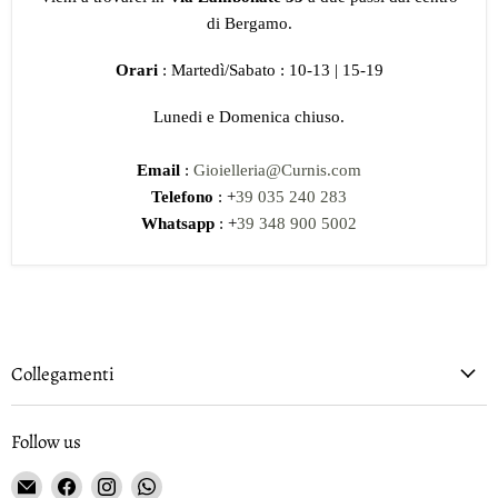
di Bergamo.
Orari
: Martedì/Sabato : 10-13 | 15-19
Lunedi e Domenica chiuso.
Email
:
Gioielleria@Curnis.com
Telefono
: +
39 035 240 283
Whatsapp
: +
39 348 900 5002
Collegamenti
Follow us
Email
Find
Find
Find