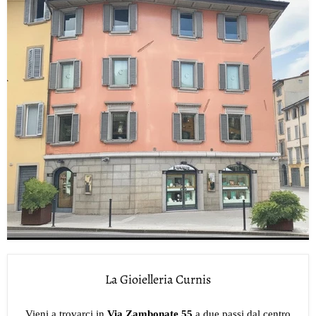
La Gioielleria Curnis
Vieni a trovarci in
Via Zambonate 55
a due passi dal centro