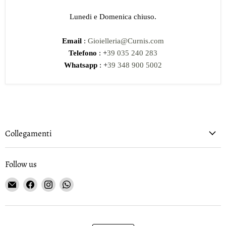
Lunedi e Domenica chiuso.
Email
:
Gioielleria@Curnis.com
Telefono
: +
39 035 240 283
Whatsapp
: +
39 348 900 5002
Collegamenti
Follow us
Email
Find
Find
Find
Gioielleria
us
us
us
Curnis
on
on
on
Facebook
Instagram
WhatsApp