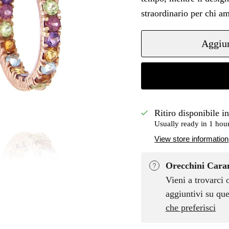
straordinario per chi am
Aggiun
Ritiro disponibile i
Usually ready in 1 hou
View store information
Orecchini Caram
Vieni a trovarci 
aggiuntivi su que
che preferisci