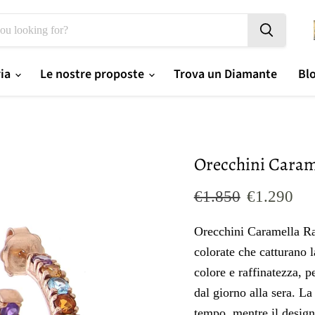
ria
Le nostre proposte
Trova un Diamante
Bl
Orecchini Cara
Prezzo originale
Prezzo og
€1.850
€1.290
Orecchini Caramella Rai
colorate che catturano 
colore e raffinatezza, p
dal giorno alla sera. La
tempo, mentre il design