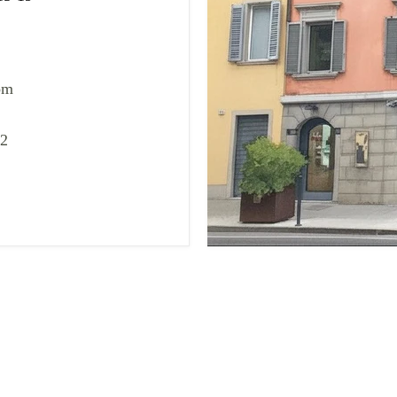
om
02