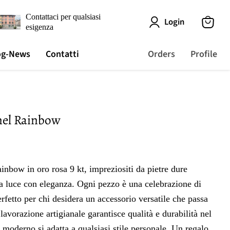
Contattaci per qualsiasi
Login
esigenza
View
cart
og-News
Contatti
Orders
Profile
mel Rainbow
gi
nbow in oro rosa 9 kt, impreziositi da pietre dure
la luce con eleganza. Ogni pezzo è una celebrazione di
erfetto per chi desidera un accessorio versatile che passa
 lavorazione artigianale garantisce qualità e durabilità nel
 moderno si adatta a qualsiasi stile personale. Un regalo