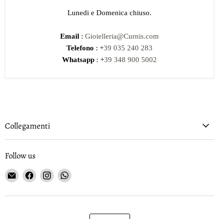
Lunedi e Domenica chiuso.
Email
:
Gioielleria@Curnis.com
Telefono
: +
39 035 240 283
Whatsapp
: +
39 348 900 5002
Collegamenti
Follow us
Email
Find
Find
Find
Gioielleria
us
us
us
Curnis
on
on
on
Facebook
Instagram
WhatsApp
Language