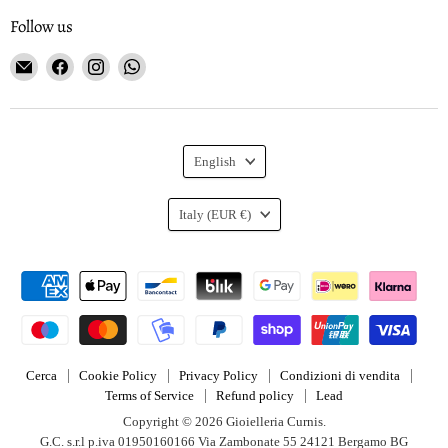
Follow us
Email
Find
Find
Find
Gioielleria
us
us
us
Curnis
on
on
on
Facebook
Instagram
WhatsApp
Language
English
Country
Italy
(EUR €)
Cerca
Cookie Policy
Privacy Policy
Condizioni di vendita
Terms of Service
Refund policy
Lead
Copyright © 2026 Gioielleria Curnis.
G.C. s.r.l p.iva 01950160166 Via Zambonate 55 24121 Bergamo BG