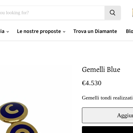
ria
Le nostre proposte
Trova un Diamante
Bl
Gemelli Blue
Prezzo oggi
€4.530
Gemelli tondi realizzati
Aggiun