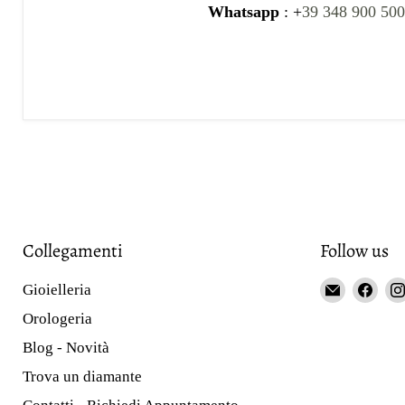
Whatsapp
: +
39 348 900 50
Collegamenti
Follow us
Email
Fin
Gioielleria
Gioieller
us
Orologeria
Curnis
on
Blog - Novità
Fac
Trova un diamante