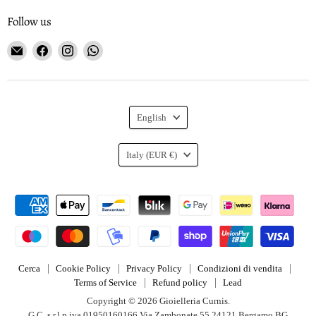
Follow us
Email
Find
Find
Find
Gioielleria
us
us
us
Curnis
on
on
on
Facebook
Instagram
WhatsApp
Language
English
Country
Italy
(EUR €)
Cerca
Cookie Policy
Privacy Policy
Condizioni di vendita
Terms of Service
Refund policy
Lead
Copyright © 2026 Gioielleria Curnis.
G.C. s.r.l p.iva 01950160166 Via Zambonate 55 24121 Bergamo BG