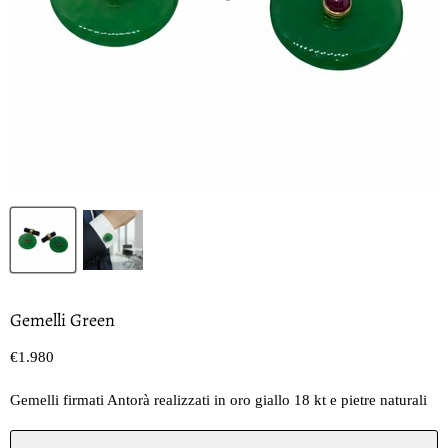
Gemelli Green
Prezzo oggi
€1.980
Gemelli firmati Antorà realizzati in oro giallo 18 kt e pietre naturali