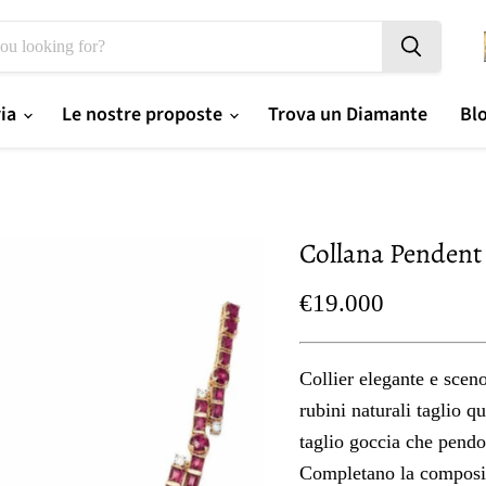
ria
Le nostre proposte
Trova un Diamante
Bl
Collana Pendent
Prezzo oggi
€19.000
Collier elegante e sceno
rubini naturali taglio q
taglio goccia che pendo
Completano la composizi