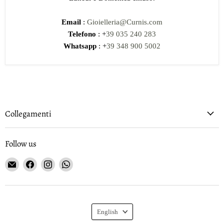
Email
:
Gioielleria@Curnis.com
Telefono
: +
39 035 240 283
Whatsapp
: +
39 348 900 5002
Collegamenti
Follow us
Email
Find
Find
Find
Gioielleria
us
us
us
Curnis
on
on
on
Facebook
Instagram
WhatsApp
Language
English