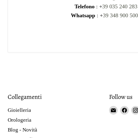
Telefono
: +
39 035 240 283
Whatsapp
: +
39 348 900 50
Collegamenti
Follow us
Email
Fin
Gioielleria
Gioieller
us
Orologeria
Curnis
on
Blog - Novità
Fac