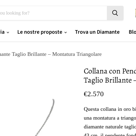
ria
Le nostre proposte
Trova un Diamante
Bl
ante Taglio Brillante – Montatura Triangolare
Collana con Pen
Taglio Brillante
Prezzo oggi
€2.570
Questa collana in oro b
una montatura a triango
diamante naturale taglio
43 cm, il pendente fond