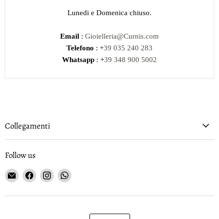
Lunedi e Domenica chiuso.
Email
:
Gioielleria@Curnis.com
Telefono
: +
39 035 240 283
Whatsapp
: +
39 348 900 5002
Collegamenti
Follow us
Email
Find
Find
Find
Gioielleria
us
us
us
Curnis
on
on
on
Facebook
Instagram
WhatsApp
Language