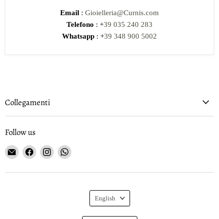
Email
:
Gioielleria@Curnis.com
Telefono
: +
39 035 240 283
Whatsapp
: +
39 348 900 5002
Collegamenti
Follow us
Email
Find
Find
Find
Gioielleria
us
us
us
Curnis
on
on
on
Facebook
Instagram
WhatsApp
Language
English