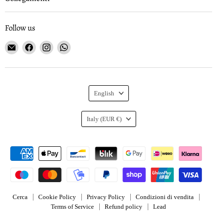
Follow us
Email
Find
Find
Find
Gioielleria
us
us
us
Curnis
on
on
on
Facebook
Instagram
WhatsApp
Language
English
Country
Italy
(EUR €)
Cerca
Cookie Policy
Privacy Policy
Condizioni di vendita
Terms of Service
Refund policy
Lead