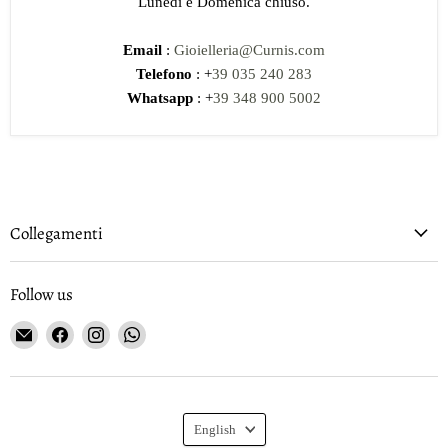
Lunedi e Domenica chiuso.
Email
:
Gioielleria@Curnis.com
Telefono
: +
39 035 240 283
Whatsapp
: +
39 348 900 5002
Collegamenti
Follow us
Email
Find
Find
Find
Gioielleria
us
us
us
Curnis
on
on
on
Facebook
Instagram
WhatsApp
Language
English