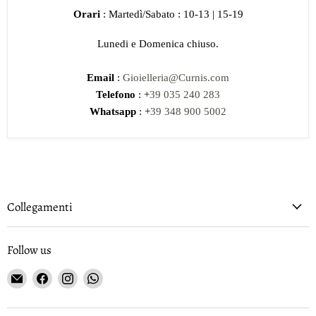
Orari
: Martedì/Sabato : 10-13 | 15-19
Lunedi e Domenica chiuso.
Email
:
Gioielleria@Curnis.com
Telefono
: +
39 035 240 283
Whatsapp
: +
39 348 900 5002
Collegamenti
Follow us
Email
Find
Find
Find
Gioielleria
us
us
us
Curnis
on
on
on