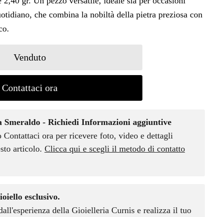
e 2,40 gr. Un pezzo versatile, ideale sia per occasioni
uotidiano, che combina la nobiltà della pietra preziosa con
co.
Venduto
Contattaci ora
 Smeraldo - Richiedi Informazioni aggiuntive
o Contattaci ora per ricevere foto, video e dettagli
sto articolo.
Clicca qui e scegli il metodo di contatto
ioiello esclusivo.
dall'esperienza della Gioielleria Curnis e realizza il tuo