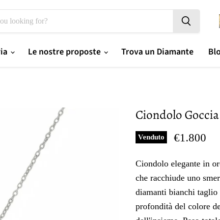
ria
Le nostre proposte
Trova un Diamante
Bl
Ciondolo Goccia
Prezzo og
€1.800
Venduto
Ciondolo elegante in or
che racchiude uno smera
diamanti bianchi taglio b
profondità del colore d