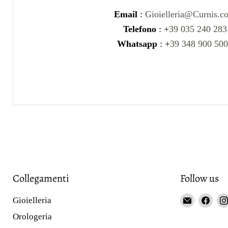
Email
:
Gioielleria@Curnis.c
Telefono
: +
39 035 240 283
Whatsapp
: +
39 348 900 50
Collegamenti
Follow us
Email
Fin
Gioielleria
Gioieller
us
Orologeria
Curnis
on