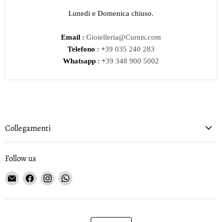
Lunedi e Domenica chiuso.
Email
:
Gioielleria@Curnis.com
Telefono
: +
39 035 240 283
Whatsapp
: +
39 348 900 5002
Collegamenti
Follow us
Email
Find
Find
Find
Gioielleria
us
us
us
Curnis
on
on
on
Facebook
Instagram
WhatsApp