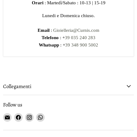
Orari
: Martedì/Sabato : 10-13 | 15-19
Lunedi e Domenica chiuso.
Email
:
Gioielleria@Curnis.com
Telefono
: +
39 035 240 283
Whatsapp
: +
39 348 900 5002
Collegamenti
Follow us
Email
Find
Find
Find
Gioielleria
us
us
us
Curnis
on
on
on
Facebook
Instagram
WhatsApp