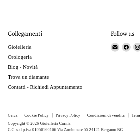
Collegamenti
Follow us
Email
Fin
Gioielleria
Gioieller
us
Orologeria
Curnis
on
Blog - Novità
Fac
Trova un diamante
Contatti - Richiedi Appuntamento
Cerca
Cookie Policy
Privacy Policy
Condizioni di vendita
Term
Copyright © 2026 Gioielleria Curnis.
G.C. s.r.l p.iva 01950160166 Via Zambonate 55 24121 Bergamo BG