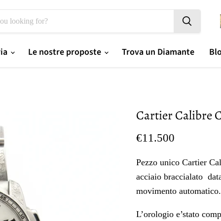
ria
Le nostre proposte
Trova un Diamante
Bl
Cartier Calibre 
Prezzo oggi
€11.500
Pezzo unico Cartier C
acciaio braccialato dat
movimento automatico.
L’orologio e’stato comp