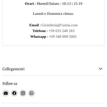
Orari
: Martedì/Sabato : 10-13 | 15-19
Lunedi e Domenica chiuso.
Email
:
Gioielleria@Curnis.com
Telefono
: +
39 035 240 283
Whatsapp
: +
39 348 900 5002
Collegamenti
Follow us
Email
Find
Find
Find
Gioielleria
us
us
us
Curnis
on
on
on