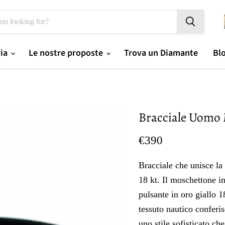
ria
Le nostre proposte
Trova un Diamante
Bl
Bracciale Uomo 
Prezzo oggi
€390
Bracciale che unisce la 
18 kt. Il moschettone in
pulsante in oro giallo 1
tessuto nautico conferis
uno stile sofisticato ch