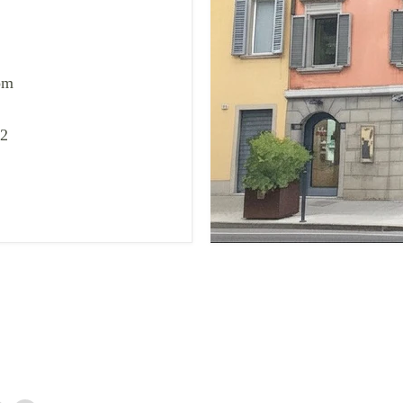
om
02