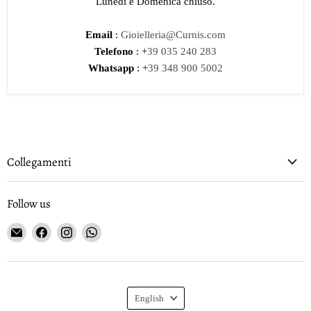
Lunedi e Domenica chiuso.
Email
:
Gioielleria@Curnis.com
Telefono
: +
39 035 240 283
Whatsapp
: +
39 348 900 5002
Collegamenti
Follow us
Email
Find
Find
Find
Gioielleria
us
us
us
Curnis
on
on
on
Facebook
Instagram
WhatsApp
Language
English