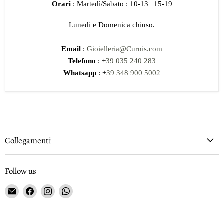
Orari
: Martedì/Sabato : 10-13 | 15-19
Lunedi e Domenica chiuso.
Email
:
Gioielleria@Curnis.com
Telefono
: +
39 035 240 283
Whatsapp
: +
39 348 900 5002
Collegamenti
Follow us
Email
Find
Find
Find
Gioielleria
us
us
us
Curnis
on
on
on
Facebook
Instagram
WhatsApp