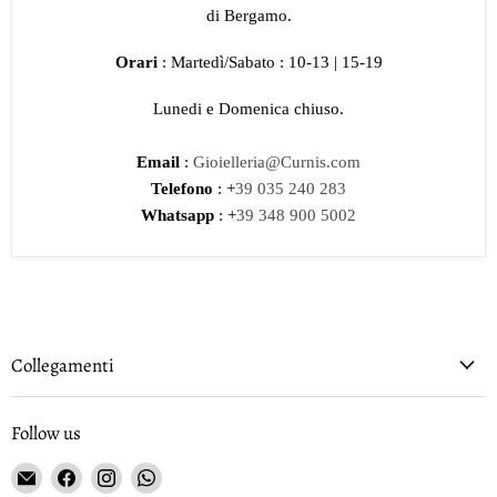
di Bergamo.
Orari
: Martedì/Sabato : 10-13 | 15-19
Lunedi e Domenica chiuso.
Email
:
Gioielleria@Curnis.com
Telefono
: +
39 035 240 283
Whatsapp
: +
39 348 900 5002
Collegamenti
Follow us
Email
Find
Find
Find