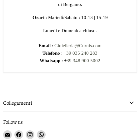
di Bergamo.
Orari
: Martedì/Sabato : 10-13 | 15-19
Lunedi e Domenica chiuso.
Email
:
Gioielleria@Curnis.com
Telefono
: +
39 035 240 283
Whatsapp
: +
39 348 900 5002
Collegamenti
Follow us
Email
Find
Find
Find