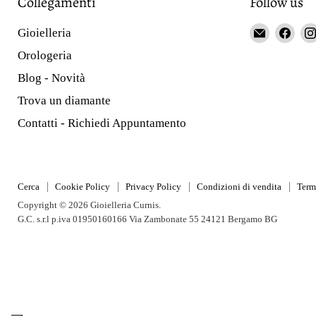
Collegamenti
Follow us
Email
Fin
Gioielleria
Gioieller
us
Orologeria
Curnis
on
Blog - Novità
Fac
Trova un diamante
Contatti - Richiedi Appuntamento
Cerca
Cookie Policy
Privacy Policy
Condizioni di vendita
Term
Copyright © 2026 Gioielleria Curnis.
G.C. s.r.l p.iva 01950160166 Via Zambonate 55 24121 Bergamo BG