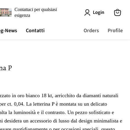
Contattaci per qualsiasi
Login
esigenza
View
cart
og-News
Contatti
Orders
Profile
ina P
zzato in oro bianco 18 kt, arricchito da diamanti naturali
 per ct. 0,04. La letterina P è montata su un delicato
lta la luminosità e il contrasto. Un pezzo sofisticato e
chi desidera un accessorio di lusso dal design minimalista e
dossare quotidianamente o per occasioni speciali, questo