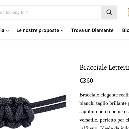
ria
Le nostre proposte
Trova un Diamante
Bl
Bracciale Letter
Prezzo oggi
€360
Bracciale elegante reali
bianchi taglio brillante
sagolino nero che ne esa
versatile, perfetto per 
raffinato. Ideale da in