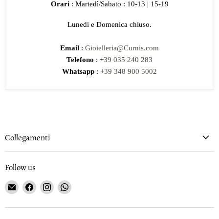
Orari
: Martedì/Sabato : 10-13 | 15-19
Lunedi e Domenica chiuso.
Email
:
Gioielleria@Curnis.com
Telefono
: +
39 035 240 283
Whatsapp
: +
39 348 900 5002
Collegamenti
Follow us
Email
Find
Find
Find
Gioielleria
us
us
us
Curnis
on
on
on
Facebook
Instagram
WhatsApp