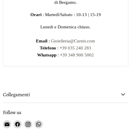
di Bergamo.
Orari
: Martedì/Sabato : 10-13 | 15-19
Lunedi e Domenica chiuso.
Email
:
Gioielleria@Curnis.com
Telefono
: +
39 035 240 283
Whatsapp
: +
39 348 900 5002
Collegamenti
Follow us
Email
Find
Find
Find
Gioielleria
us
us
us